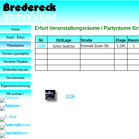
Erfurt Veranstaltungsräume / Partyräume für G
Nr.
Ort/Lage
Straße
Etage
Räum
2136
Konrad-Zuse-Str.
1.OG
1
Erfurt Süd/Ost
2136