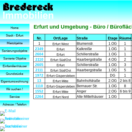
Erfurt und Umgebung - Büro / Bürofläc
Nr.
Ort/Lage
Straße
Etage
Räume
1
Blumenstr.
1.OG
1
Erfurt West
2349
Kalkreiße
1.OG
1
Erfurt
2604
Schillerstraße
1.OG
1
Erfurt
2110
Haarbergstraße
4.OG
2
Erfurt Süd/Ost
2605
Schillerstraße
1.OG
3
Erfurt
2111
Haarbergstraße
1.OG
5
Erfurt Süd/Ost
1972
DG
1
Erfurt-Gispersleben
13
Bahnhofstraße
2.OG
2 bis 8
Erfurt Mitte
1110
Bernauer Str.
1.OG
8
Erfurt-Gispersleben
1552
Anger
2.OG
6 bis 9
Erfurt Mitte
2264
Alte Mittelhäuser
1.OG
Erfurt Nord